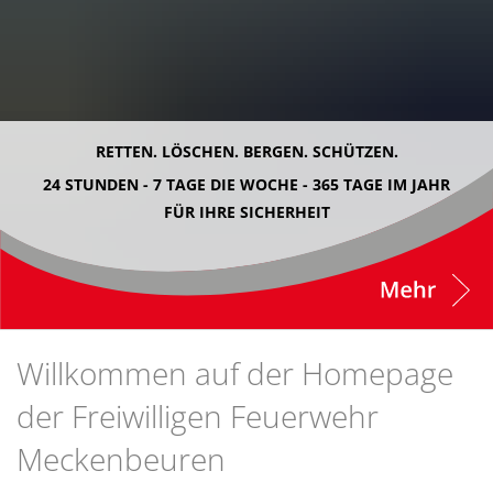
Fahrzeuge und Technik
A
2024
A
Fachgebiete und Funktion
2023
Jugend
Mannschaft
2022
Spielmannszug
2021
RETTEN. LÖSCHEN. BERGEN. SCHÜTZEN.
24 STUNDEN - 7 TAGE DIE WOCHE - 365 TAGE IM JAHR
Mitglied werden
FÜR IHRE SICHERHEIT
Willkommen auf der Homepage
der Freiwilligen Feuerwehr
Meckenbeuren