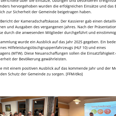
 berichtete über die Einsätze, Übungen und besonderen Ereignisse
onders hervorgehoben wurden die erfolgreichen Einsätze und das
lich zur Sicherheit der Gemeinde beigetragen haben.
 Bericht der Kameradschaftskasse. Der Kassierer gab einen detaill
hmen und Ausgaben des vergangenen Jahres. Nach der Präsentation
se durch die anwesenden Mitglieder durchgeführt und einstimm
ammlung wurde ein Ausblick auf das Jahr 2025 gegeben. Ein bed
ines Hilfeleistungslöschgruppenfahrzeugs (HLF 10) und eines
gens (MTW). Diese Neuanschaffungen sollen die Einsatzfähigkeit 
erheit der Bevölkerung gewährleisten.
 mit einem positiven Ausblick auf das kommende Jahr und der Mot
den Schutz der Gemeinde zu sorgen. [FFM/dko]