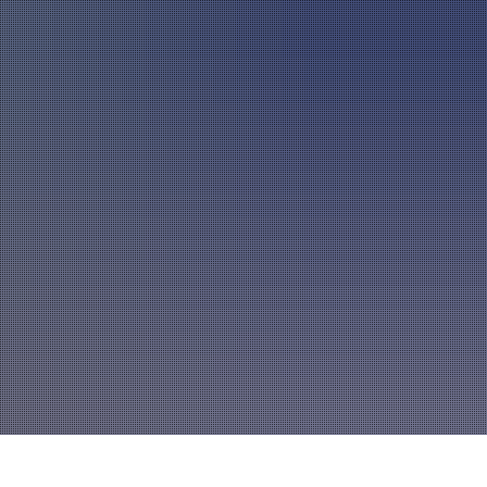
A
mannszug
Mitglied werden
A
A