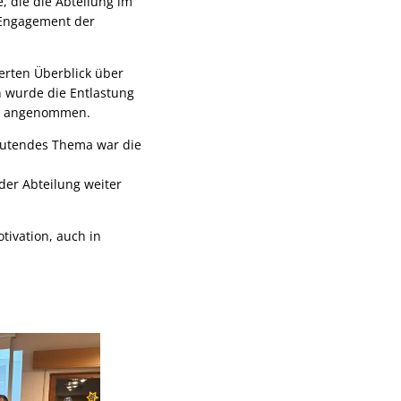
, die die Abteilung im
 Engagement der
ierten Überblick über
 wurde die Entlastung
ig angenommen.
eutendes Thema war die
der Abteilung weiter
ivation, auch in