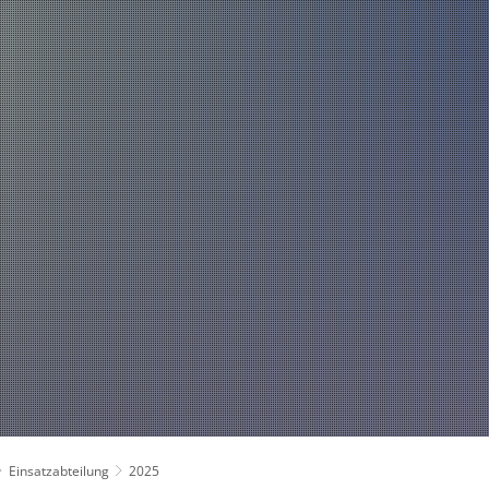
Über uns
Fahrzeuge und Technik
Jugend
Spiel
Führung und Organisation
Fachgebiete und Funktionsträger
Mannschaft
Einsatzabteilung
2025