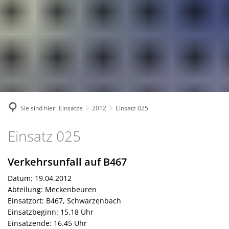
Fahrzeuge und Technik
A
2024
A
Fachgebiete und Funktion
2023
Jugend
Mannschaft
2022
Spielmannszug
2021
Mitglied werden
Sie sind hier:
Einsätze
2012
Einsatz 025
Einsatz
Einsatz 025
025
Verkehrsunfall auf B467
Datum: 19.04.2012
Abteilung: Meckenbeuren
Einsatzort: B467, Schwarzenbach
Einsatzbeginn: 15.18 Uhr
Einsatzende: 16.45 Uhr