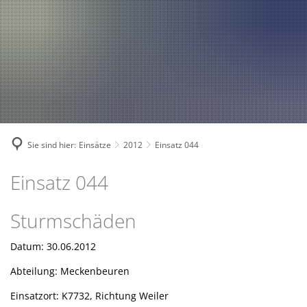
Fahrzeuge und Technik
A
2024
A
Fachgebiete und Funktion
2023
Jugend
Mannschaft
2022
Spielmannszug
2021
Mitglied werden
Sie sind hier:
Einsätze
2012
Einsatz 044
Einsatz 044
Sturmschäden
Datum: 30.06.2012
Abteilung: Meckenbeuren
Einsatzort: K7732, Richtung Weiler