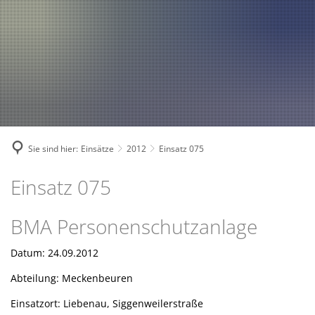
Fahrzeuge und Technik
A
2024
A
Fachgebiete und Funktion
2023
Jugend
Mannschaft
2022
Spielmannszug
2021
Mitglied werden
Sie sind hier:
Einsätze
2012
Einsatz 075
Einsatz 075
BMA Personenschutzanlage
Datum: 24.09.2012
Abteilung: Meckenbeuren
Einsatzort: Liebenau, Siggenweilerstraße