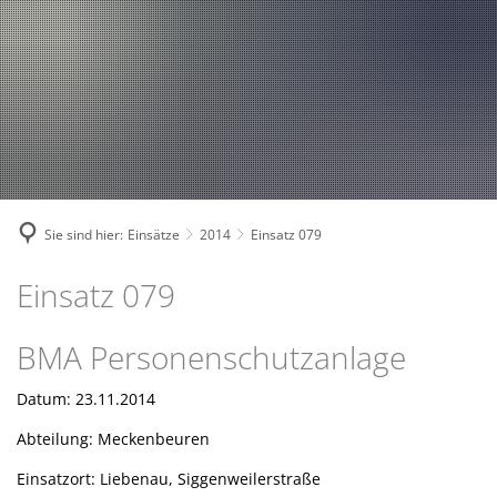
Fahrzeuge und Technik
A
2024
A
Fachgebiete und Funktion
2023
Jugend
Mannschaft
2022
Spielmannszug
2021
Mitglied werden
Sie sind hier:
Einsätze
2014
Einsatz 079
Einsatz 079
BMA Personenschutzanlage
Datum: 23.11.2014
Abteilung: Meckenbeuren
Einsatzort: Liebenau, Siggenweilerstraße