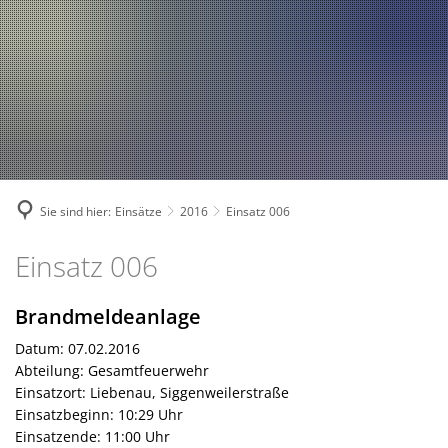
Fahrzeuge und Technik
A
2024
A
Fachgebiete und Funktion
2023
Jugend
Mannschaft
2022
Spielmannszug
2021
Mitglied werden
Sie sind hier:
Einsätze
2016
Einsatz 006
Einsatz
Einsatz 006
006
Brandmeldeanlage
Datum: 07.02.2016
Abteilung: Gesamtfeuerwehr
Einsatzort: Liebenau, Siggenweilerstraße
Einsatzbeginn: 10:29 Uhr
Einsatzende: 11:00 Uhr