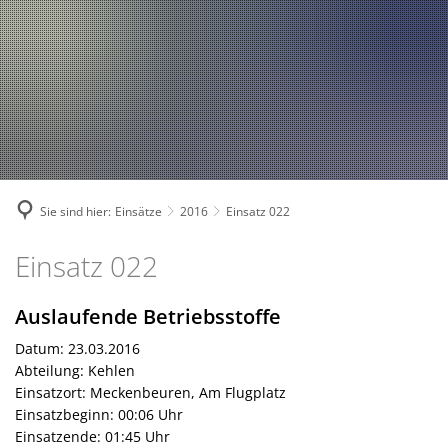
Fahrzeuge und Technik
A
2024
A
Fachgebiete und Funktion
2023
Jugend
Mannschaft
2022
Spielmannszug
2021
Mitglied werden
Sie sind hier:
Einsätze
2016
Einsatz 022
Einsatz
Einsatz 022
022
Auslaufende Betriebsstoffe
Datum: 23.03.2016
Abteilung: Kehlen
Einsatzort: Meckenbeuren, Am Flugplatz
Einsatzbeginn: 00:06 Uhr
Einsatzende: 01:45 Uhr