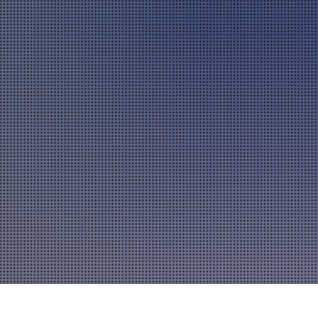
A
mannszug
Mitglied werden
A
A