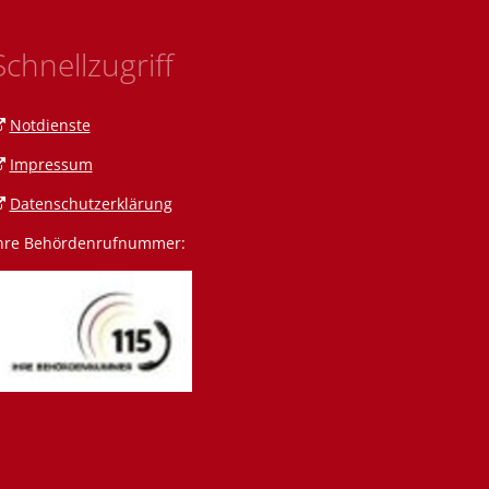
Schnellzugriff
Notdienste
Impressum
Datenschutzerklärung
hre Behördenrufnummer:
n Amann
 Amrein