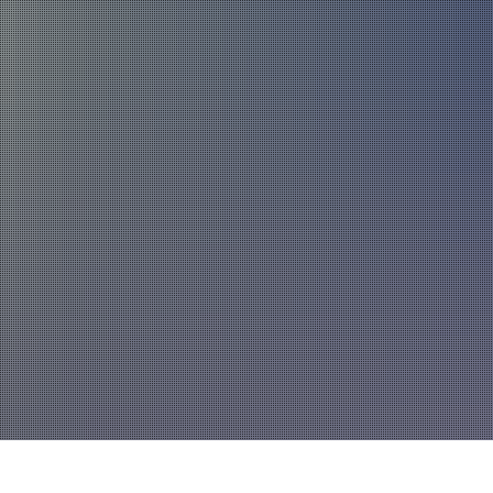
Über uns
Fahrzeuge und Technik
Jugend
Spiel
Führung und Organisation
Fachgebiete und Funktionsträger
Mannschaft