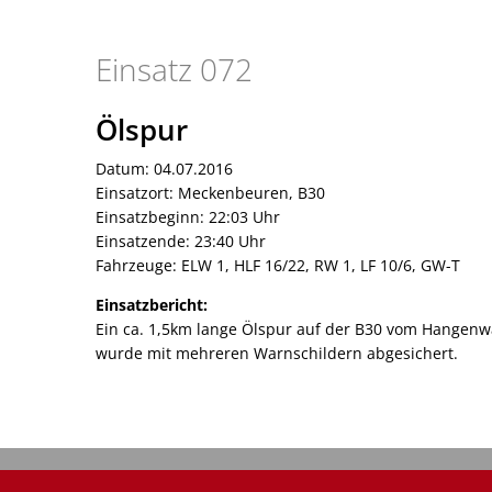
Einsatz
Einsatz 072
072
Ölspur
Datum: 04.07.2016
Einsatzort: Meckenbeuren, B30
Einsatzbeginn: 22:03 Uhr
Einsatzende: 23:40 Uhr
Fahrzeuge: ELW 1, HLF 16/22, RW 1, LF 10/6, GW-T
Einsatzbericht:
Ein ca. 1,5km lange Ölspur auf der B30 vom Hange
wurde mit mehreren Warnschildern abgesichert.