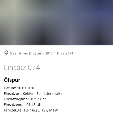
Fahrzeuge und Technik
A
2024
A
Fachgebiete und Funktion
2023
Jugend
Mannschaft
2022
Spielmannszug
2021
Mitglied werden
Sie sind hier:
Einsätze
2016
Einsatz 074
Einsatz
Einsatz 074
074
Ölspur
Datum: 10.07.2016
Einsatzort: Kehlen, Schlätterstraße
Einsatzbeginn: 01:17 Uhr
Einsatzende: 01:45 Uhr
Fahrzeuge: TLF 16/25, TSF, MTW