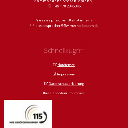
Kommandant
Stefan
Amann
Kommandant St
+49 170 2345345
Pressesprecher
Kai
Amrein
Pressesprecher
pressesprecher@ffw-meckenbeuren.de
Schnellzugriff
Notdienste
Impressum
Datenschutzerklärung
Ihre Behördenrufnummer: