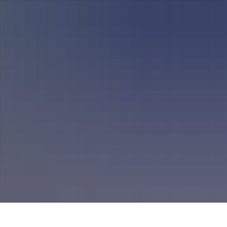
A
mannszug
Mitglied werden
A
A