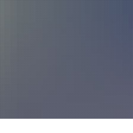
Über uns
Fahrzeuge und Technik
Jugend
Spiel
Führung und Organisation
Fachgebiete und Funktionsträger
Mannschaft