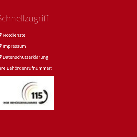
Schnellzugriff
Notdienste
Impressum
Datenschutzerklärung
hre Behördenrufnummer:
n Amann
 Amrein