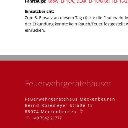
Fahrzeuge:
KdoW
,
LF 10/6
,
DLAK
,
LF 10/6(Ke)
,
TLF 16/2
Einsatzbericht:
Zum 5. Einsatz an diesem Tag rückte die Feuerwehr 
der Erkundung konnte kein Rauch/Feuer festgestellt 
einrücken.
Feuerwehrgerätehäuser
Feuerwehrgerätehaus Meckenbeuren
Bernd-Rosemeyer-Straße 13
88074
Meckenbeuren
+49 7542 21777