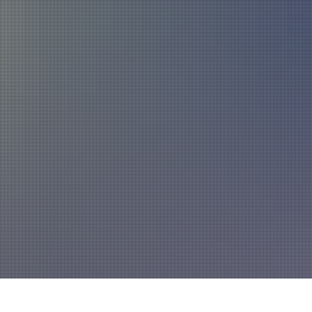
Über uns
Fahrzeuge und Technik
Jugend
Spiel
Führung und Organisation
Fachgebiete und Funktionsträger
Mannschaft