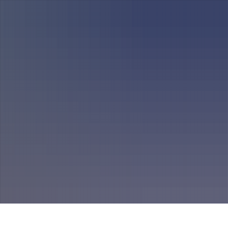
A
mannszug
Mitglied werden
A
A