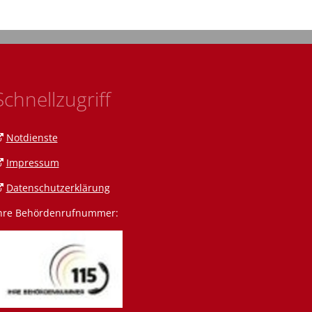
Schnellzugriff
Notdienste
Impressum
Datenschutzerklärung
hre Behördenrufnummer:
n Amann
 Amrein