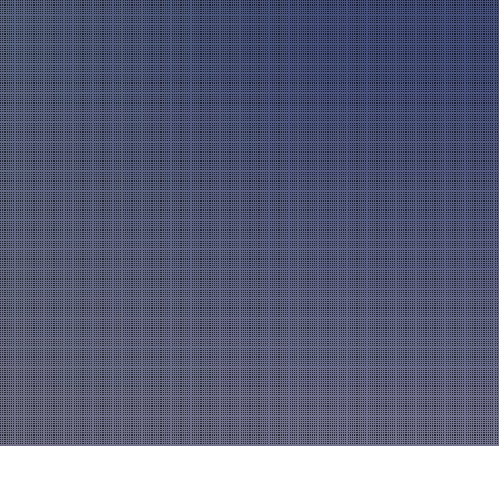
A
mannszug
Mitglied werden
A
A