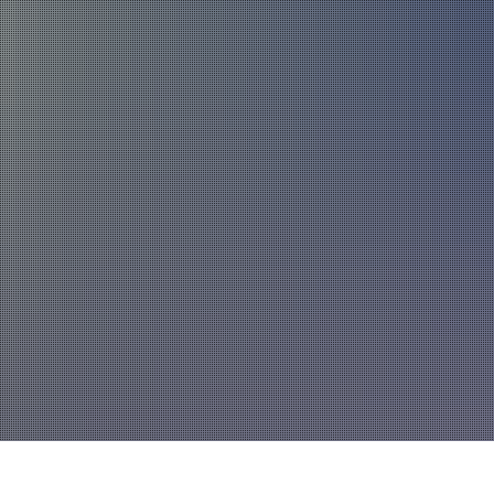
Über uns
Fahrzeuge und Technik
Jugend
Spiel
Führung und Organisation
Fachgebiete und Funktionsträger
Mannschaft