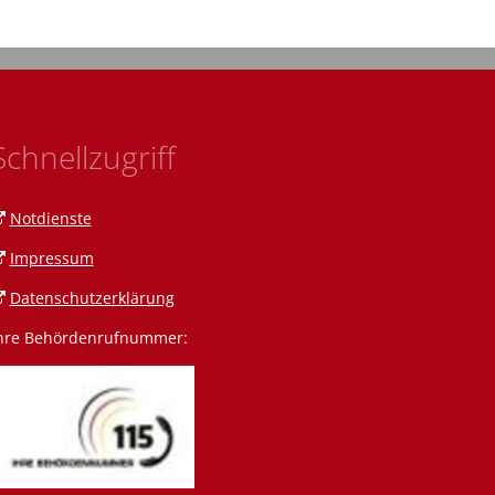
Schnellzugriff
Notdienste
Impressum
Datenschutzerklärung
hre Behördenrufnummer:
n Amann
 Amrein