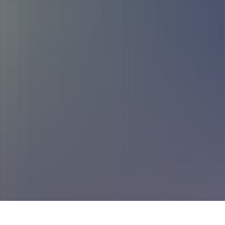
Über uns
Fahrzeuge und Technik
Jugend
Spiel
Führung und Organisation
Fachgebiete und Funktionsträger
Mannschaft