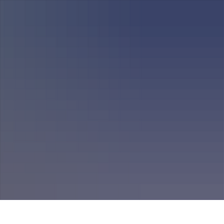
A
mannszug
Mitglied werden
A
A