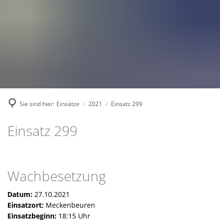
Fahrzeuge und Technik
A
2024
A
Fachgebiete und Funktion
2023
Jugend
Mannschaft
2022
Spielmannszug
2021
Mitglied werden
Sie sind hier:
Einsätze
2021
Einsatz 299
Einsatz 299
Wachbesetzung
Datum:
27.10.2021
Einsatzort:
Meckenbeuren
Einsatzbeginn:
18:15 Uhr