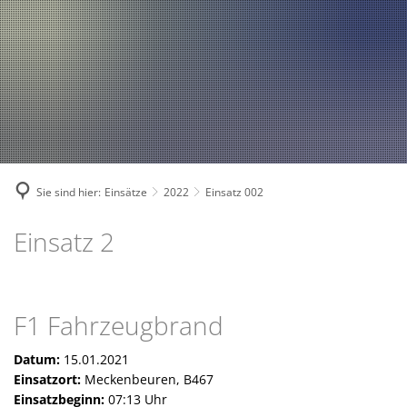
Fahrzeuge und Technik
A
2024
A
Fachgebiete und Funktion
2023
Jugend
Mannschaft
2022
Spielmannszug
2021
Mitglied werden
Sie sind hier:
Einsätze
2022
Einsatz 002
Einsatz 2
F1 Fahrzeugbrand
Datum:
15.01.2021
Einsatzort:
Meckenbeuren, B467
Einsatzbeginn:
07:13 Uhr