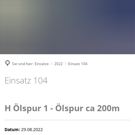
Fahrzeuge und Technik
A
2024
A
Fachgebiete und Funktion
2023
Jugend
Mannschaft
2022
Spielmannszug
2021
Mitglied werden
Sie sind hier:
Einsätze
2022
Einsatz 104
Einsatz 104
H Ölspur 1 - Ölspur ca 200m
Datum:
29.08.2022