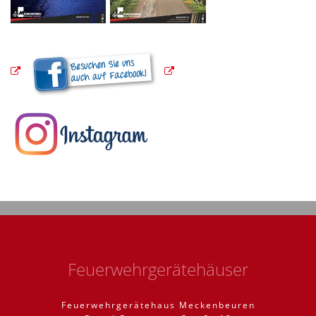
Feuerwehrgerätehäuser
Feuerwehrgerätehaus Meckenbeuren