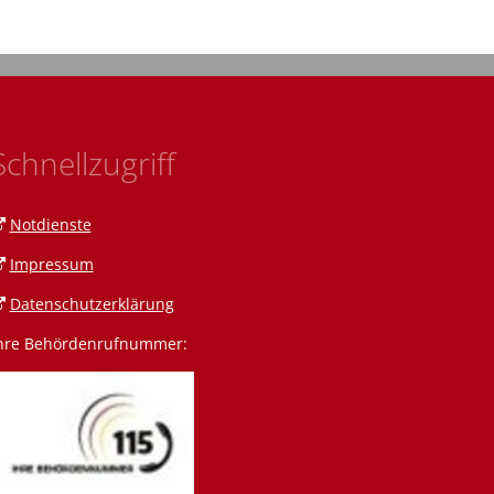
Schnellzugriff
Notdienste
Impressum
Datenschutzerklärung
hre Behördenrufnummer:
n Amann
 Amrein