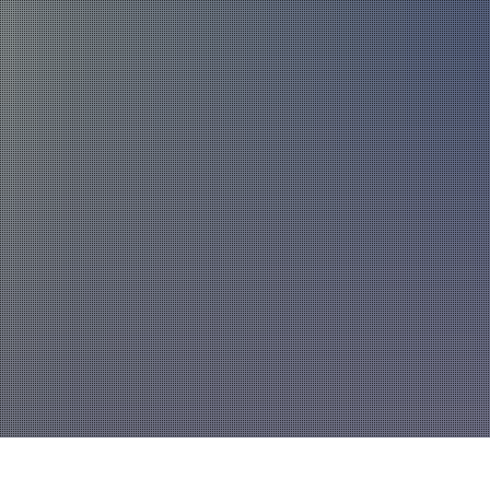
Über uns
Fahrzeuge und Technik
Jugend
Spiel
Führung und Organisation
Fachgebiete und Funktionsträger
Mannschaft