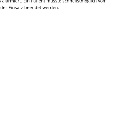
alarmiert. Ein Patient musste schnellstmöglich vom
e der Einsatz beendet werden.