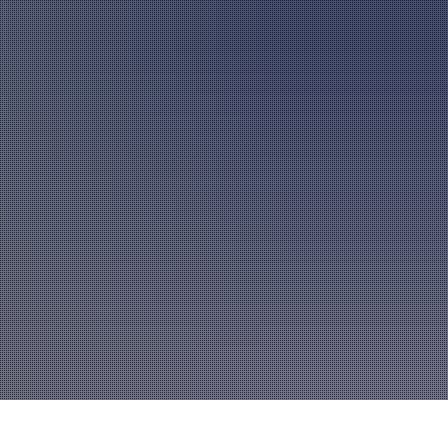
A
mannszug
Mitglied werden
A
A