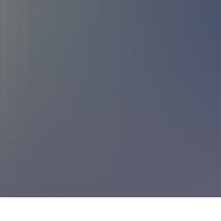
Über uns
Fahrzeuge und Technik
Jugend
Spiel
Führung und Organisation
Fachgebiete und Funktionsträger
Mannschaft