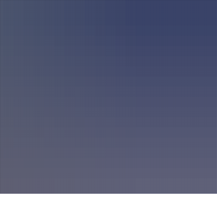
A
mannszug
Mitglied werden
A
A