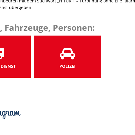
euren mit dem Stichwort „H TÜR 1 – Türöffnung ohne Eile“ alarmi
ienst übergeben.
, Fahrzeuge, Personen:
DIENST
POLIZEI