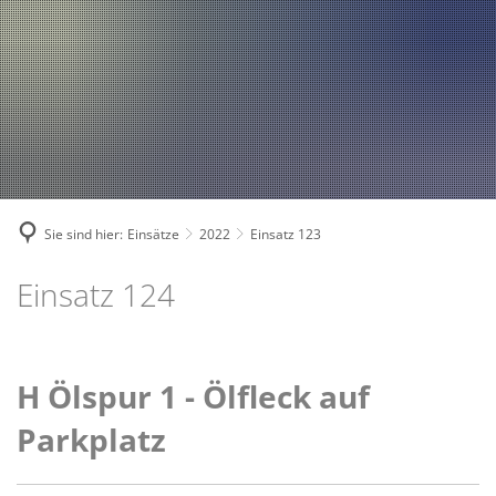
Fahrzeuge und Technik
A
2024
A
Fachgebiete und Funktion
2023
Jugend
Mannschaft
2022
Spielmannszug
2021
Mitglied werden
Sie sind hier:
Einsätze
2022
Einsatz 123
Einsatz 124
H Ölspur 1 - Ölfleck auf
Parkplatz