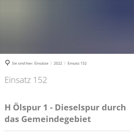
Fahrzeuge und Technik
A
2024
A
Fachgebiete und Funktion
2023
Jugend
Mannschaft
2022
Spielmannszug
2021
Mitglied werden
Sie sind hier:
Einsätze
2022
Einsatz 152
Einsatz 152
H Ölspur 1 - Dieselspur durch
das Gemeindegebiet