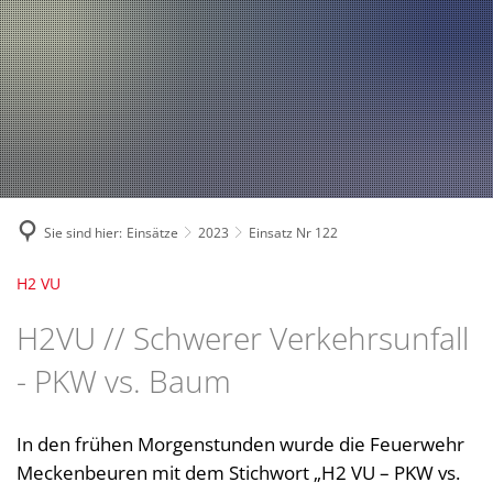
Fahrzeuge und Technik
A
2024
A
Fachgebiete und Funktion
2023
Jugend
Mannschaft
2022
Spielmannszug
2021
Mitglied werden
Sie sind hier:
Einsätze
2023
Einsatz Nr 122
H2 VU
H2VU // Schwerer Verkehrsunfall
- PKW vs. Baum
In den frühen Morgenstunden wurde die Feuerwehr
Meckenbeuren mit dem Stichwort „H2 VU – PKW vs.