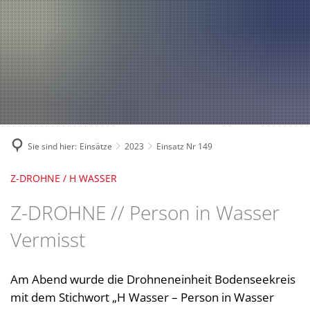
Fahrzeuge und Technik
A
2024
A
Fachgebiete und Funktion
2023
Jugend
Mannschaft
2022
Spielmannszug
2021
Mitglied werden
Sie sind hier:
Einsätze
2023
Einsatz Nr 149
Z-DROHNE / H WASSER
Z-DROHNE // Person in Wasser
Vermisst
Am Abend wurde die Drohneneinheit Bodenseekreis
mit dem Stichwort „H Wasser – Person in Wasser