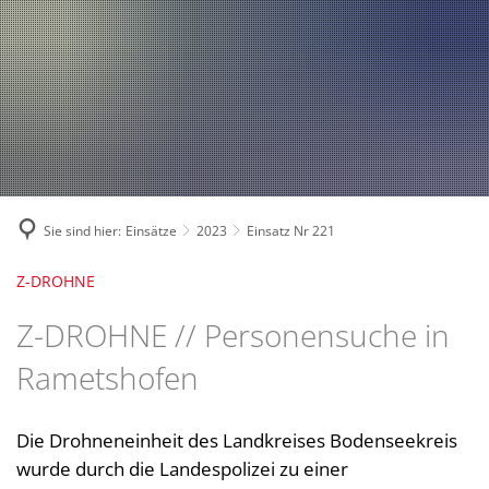
Fahrzeuge und Technik
A
2024
A
Fachgebiete und Funktion
2023
Jugend
Mannschaft
2022
Spielmannszug
2021
Mitglied werden
Sie sind hier:
Einsätze
2023
Einsatz Nr 221
Z-DROHNE
Z-DROHNE // Personensuche in
Rametshofen
Die Drohneneinheit des Landkreises Bodenseekreis
wurde durch die Landespolizei zu einer