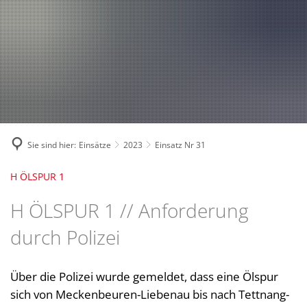
Fahrzeuge und Technik
A
2024
A
Fachgebiete und Funktion
2023
Jugend
Mannschaft
2022
Spielmannszug
2021
Mitglied werden
Sie sind hier:
Einsätze
2023
Einsatz Nr 31
H ÖLSPUR 1
H ÖLSPUR 1 // Anforderung
durch Polizei
Über die Polizei wurde gemeldet, dass eine Ölspur
sich von Meckenbeuren-Liebenau bis nach Tettnang-