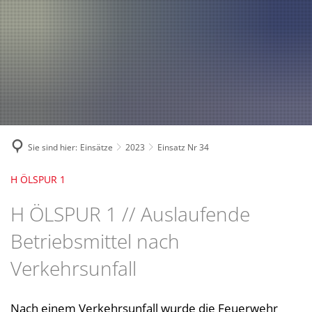
Fahrzeuge und Technik
A
2024
A
Fachgebiete und Funktion
2023
Jugend
Mannschaft
2022
Spielmannszug
2021
Mitglied werden
Sie sind hier:
Einsätze
2023
Einsatz Nr 34
H ÖLSPUR 1
H ÖLSPUR 1 // Auslaufende
Betriebsmittel nach
Verkehrsunfall
Nach einem Verkehrsunfall wurde die Feuerwehr