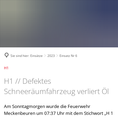
Fahrzeuge und Technik
A
2024
A
Fachgebiete und Funktion
2023
Jugend
Mannschaft
2022
Spielmannszug
2021
Mitglied werden
Sie sind hier:
Einsätze
2023
Einsatz Nr 6
H1
H1 // Defektes
Schneeräumfahrzeug verliert Öl
Am Sonntagmorgen wurde die Feuerwehr
Meckenbeuren um 07:37 Uhr mit dem Stichwort „H 1