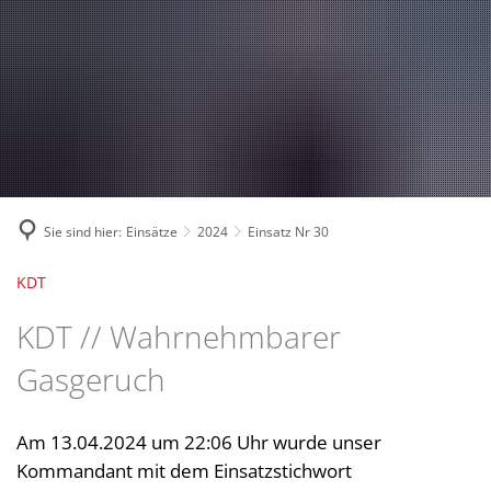
Fahrzeuge und Technik
A
2024
A
Fachgebiete und Funktion
2023
Jugend
Mannschaft
2022
Spielmannszug
2021
Mitglied werden
Sie sind hier:
Einsätze
2024
Einsatz Nr 30
KDT
KDT // Wahrnehmbarer
Gasgeruch
Am 13.04.2024 um 22:06 Uhr wurde unser
Kommandant mit dem Einsatzstichwort