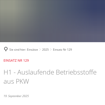
Fahrzeuge und Technik
A
2024
A
Fachgebiete und Funktion
2023
Jugend
Mannschaft
2022
Spielmannszug
2021
Mitglied werden
Sie sind hier:
Einsätze
2025
Einsatz Nr 129
EINSATZ NR 129
H1 - Auslaufende Betriebsstoffe
aus PKW
19. September 2025