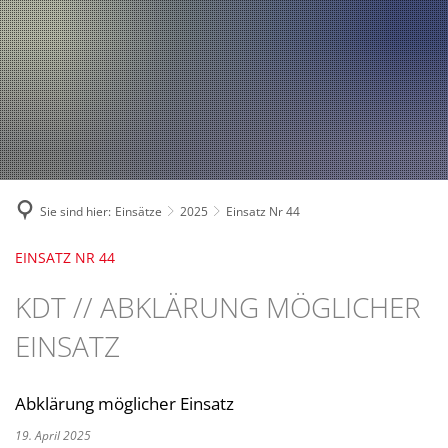
Fahrzeuge und Technik
A
2024
A
Fachgebiete und Funktion
2023
Jugend
Mannschaft
2022
Spielmannszug
2021
Mitglied werden
Sie sind hier:
Einsätze
2025
Einsatz Nr 44
EINSATZ NR 44
KDT // ABKLÄRUNG MÖGLICHER
EINSATZ
Abklärung möglicher Einsatz
19. April 2025