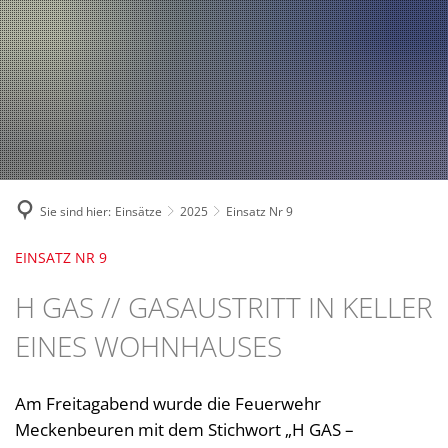
Fahrzeuge und Technik
A
2024
A
Fachgebiete und Funktion
2023
Jugend
Mannschaft
2022
Spielmannszug
2021
Mitglied werden
Sie sind hier:
Einsätze
2025
Einsatz Nr 9
EINSATZ NR 9
H GAS // GASAUSTRITT IN KELLER
EINES WOHNHAUSES
Am Freitagabend wurde die Feuerwehr
Meckenbeuren mit dem Stichwort „H GAS –