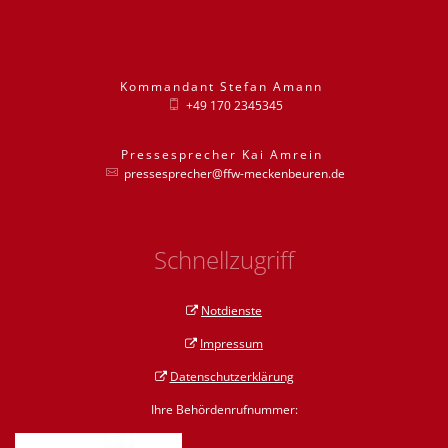
Kommandant
Stefan
Amann
Kommandant St
+49 170 2345345
Pressesprecher
Kai
Amrein
Pressesprecher
pressesprecher@ffw-meckenbeuren.de
Schnellzugriff
Notdienste
Impressum
Datenschutzerklärung
Ihre Behördenrufnummer: