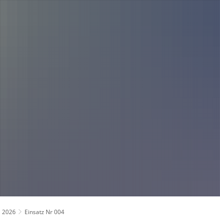
Über uns
Fahrzeuge und Technik
Jugend
Spiel
Führung und Organisation
Fachgebiete und Funktionsträger
Mannschaft
2026
Einsatz Nr 004