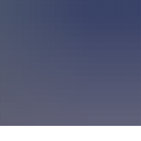
A
mannszug
Mitglied werden
A
A