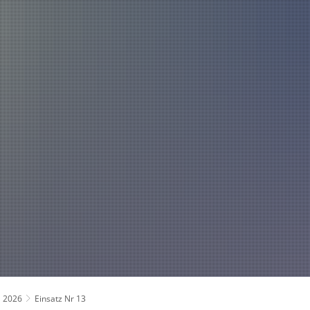
Über uns
Fahrzeuge und Technik
Jugend
Spiel
Führung und Organisation
Fachgebiete und Funktionsträger
Mannschaft
2026
Einsatz Nr 13