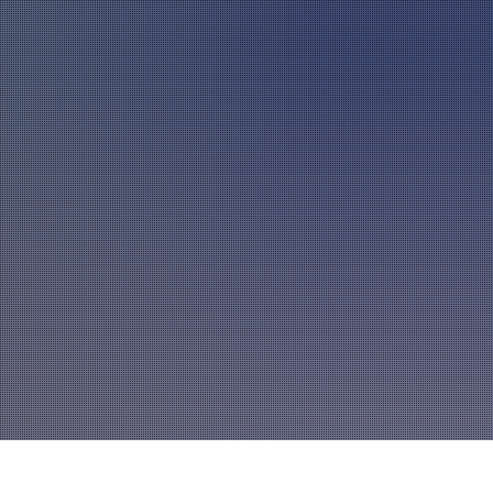
A
mannszug
Mitglied werden
A
A