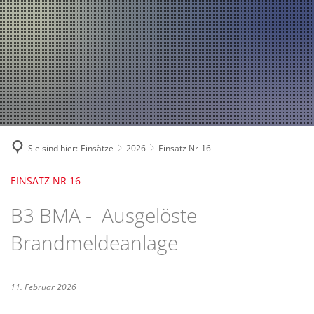
Fahrzeuge und Technik
A
2024
A
Fachgebiete und Funktion
2023
Jugend
Mannschaft
2022
Spielmannszug
2021
Mitglied werden
Sie sind hier:
Einsätze
2026
Einsatz Nr-16
EINSATZ NR 16
B3 BMA - Ausgelöste
Brandmeldeanlage
11. Februar 2026