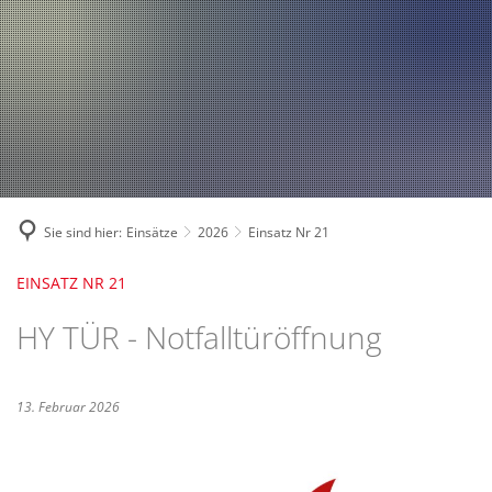
Fahrzeuge und Technik
A
2024
A
Fachgebiete und Funktion
2023
Jugend
Mannschaft
2022
Spielmannszug
2021
Mitglied werden
Sie sind hier:
Einsätze
2026
Einsatz Nr 21
EINSATZ NR 21
HY TÜR - Notfalltüröffnung
13. Februar 2026