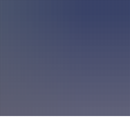
A
mannszug
Mitglied werden
A
A