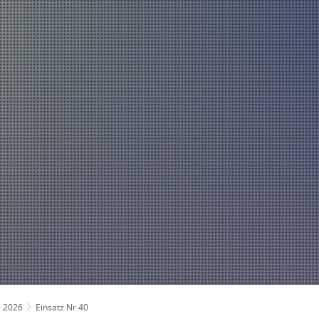
Über uns
Fahrzeuge und Technik
Jugend
Spiel
Führung und Organisation
Fachgebiete und Funktionsträger
Mannschaft
2026
Einsatz Nr 40