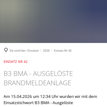
Fahrzeuge und Technik
A
2024
A
Fachgebiete und Funktion
2023
Jugend
Mannschaft
2022
Spielmannszug
2021
Mitglied werden
Sie sind hier:
Einsätze
2026
Einsatz Nr 42
EINSATZ NR 42
B3 BMA - AUSGELÖSTE
BRANDMELDEANLAGE
Am 15.04.2026 um 12:34 Uhr wurden wir mit dem
Einsatzstichwort B3 BMA - Ausgelöste