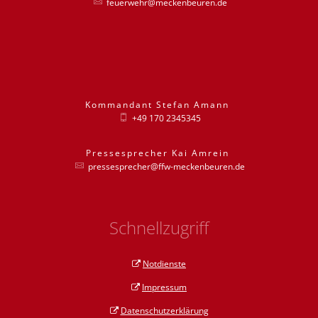
feuerwehr@meckenbeuren.de
Kommandant
Stefan
Amann
Kommandant St
+49 170 2345345
Pressesprecher
Kai
Amrein
Pressesprecher
pressesprecher@ffw-meckenbeuren.de
Schnellzugriff
Notdienste
Impressum
Datenschutzerklärung