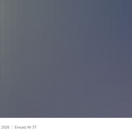
Über uns
Fahrzeuge und Technik
Jugend
Spiel
Führung und Organisation
Fachgebiete und Funktionsträger
Mannschaft
2026
Einsatz Nr 57