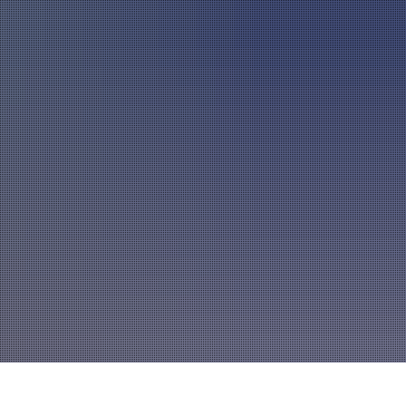
A
mannszug
Mitglied werden
A
A