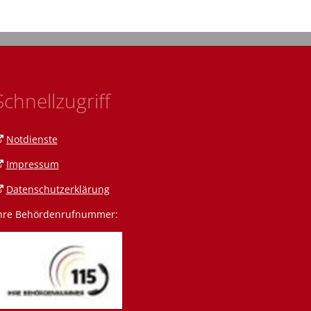
Schnellzugriff
Notdienste
Impressum
Datenschutzerklärung
hre Behördenrufnummer:
n Amann
 Amrein